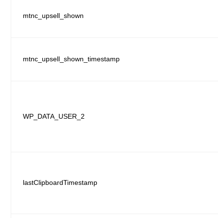
mtnc_upsell_shown
mtnc_upsell_shown_timestamp
WP_DATA_USER_2
lastClipboardTimestamp