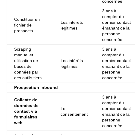
concernée
3 ans à
compter du
Constituer un
Les intérêts
dernier contact
fichier de
légitimes
émanant de la
prospects
personne
concernée
Scraping
3 ans à
manuel et
compter du
utilisation de
Les intérêts
dernier contact
bases de
légitimes
émanant de la
données par
personne
des outils tiers
concernée
Prospection inbound
3 ans à
Collecte de
compter du
données de
Le
dernier contact
contact via
consentement
émanant de la
formulaires
personne
web
concernée