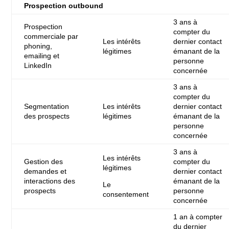
Prospection outbound
3 ans à
Prospection
compter du
commerciale par
Les intérêts
dernier contact
phoning,
légitimes
émanant de la
emailing et
personne
LinkedIn
concernée
3 ans à
compter du
Segmentation
Les intérêts
dernier contact
des prospects
légitimes
émanant de la
personne
concernée
3 ans à
Les intérêts
Gestion des
compter du
légitimes
demandes et
dernier contact
interactions des
émanant de la
Le
prospects
personne
consentement
concernée
1 an à compter
du dernier