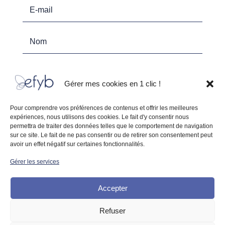
Gérer mes cookies en 1 clic !
J’accepte qu'Efyb utilise mon adresse e-mail pour m’envoyer des e-
Pour comprendre vos préférences de contenus et offrir les meilleures
mails concernant les services, les histoires originales, la sensibilisation à
expériences, nous utilisons des cookies. Le fait d'y consentir nous
l'éco-responsabilité, les informations sur les événements et autres,
permettra de traiter des données telles que le comportement de navigation
conformément à la
Politique de Confidentialité d'EFYB.
sur ce site. Le fait de ne pas consentir ou de retirer son consentement peut
avoir un effet négatif sur certaines fonctionnalités.
S'inscrire
Gérer les services
RGPD compliant
Accepter
Refuser
EFYB - Tous droits réservés - 2025
CGI
Politique de protection des données
Mentions légales