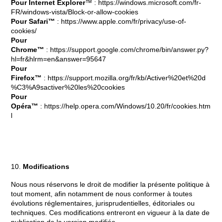
Pour Internet Explorer
™ :
https://windows.microsoft.com/fr-
FR/windows-vista/Block-or-allow-cookies
Pour Safari™
:
https://www.apple.com/fr/privacy/use-of-
cookies/
Pour
Chrome™
:
https://support.google.com/chrome/bin/answer.py?
hl=fr&hlrm=en&answer=95647
Pour
Firefox™
:
https://support.mozilla.org/fr/kb/Activer%20et%20d
%C3%A9sactiver%20les%20cookies
Pour
Opéra™
:
https://help.opera.com/Windows/10.20/fr/cookies.htm
l
Modifications
Nous nous réservons le droit de modifier la présente politique à
tout moment, afin notamment de nous conformer à toutes
évolutions réglementaires, jurisprudentielles, éditoriales ou
techniques. Ces modifications entreront en vigueur à la date de