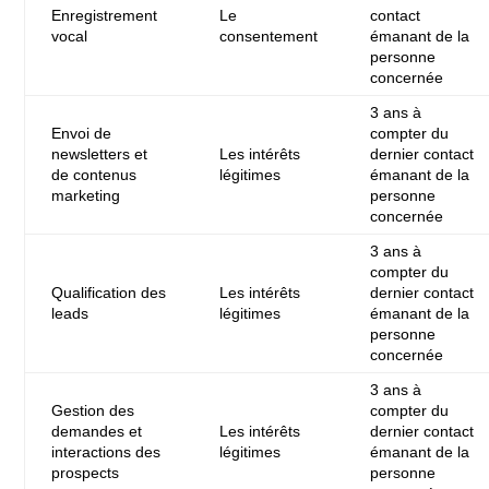
Enregistrement
Le
contact
vocal
consentement
émanant de la
personne
concernée
3 ans à
Envoi de
compter du
newsletters et
Les intérêts
dernier contact
de contenus
légitimes
émanant de la
marketing
personne
concernée
3 ans à
compter du
Qualification des
Les intérêts
dernier contact
leads
légitimes
émanant de la
personne
concernée
3 ans à
Gestion des
compter du
demandes et
Les intérêts
dernier contact
interactions des
légitimes
émanant de la
prospects
personne