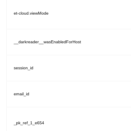
et-cloud.viewMode
__darkreader__wasEnabledForHost
session_id
email_id
_pk_ref_1_e654