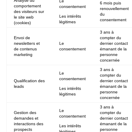
Analyse du
Le
6 mois puis
comportement
consentement
renouvellement
des visiteurs sur
du
Les intérêts
le site web
consentement
légitimes
(cookies)
3 ans à
Envoi de
compter du
newsletters et
Le
dernier contact
de contenus
consentement
émanant de la
marketing
personne
concernée
3 ans à
Le
compter du
consentement
Qualification des
dernier contact
leads
émanant de la
Les intérêts
personne
légitimes
concernée
3 ans à
Le
Gestion des
compter du
consentement
demandes et
dernier contact
interactions des
émanant de la
Les intérêts
prospects
personne
légitimes