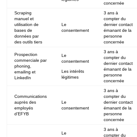
concernée
Scraping
3 ans à
manuel et
compter du
utilisation de
Le
dernier contact
bases de
consentement
émanant de la
données par
personne
des outils tiers
concernée
3 ans à
Prospection
Le
compter du
commerciale par
consentement
dernier contact
phoning,
émanant de la
Les intérêts
emailing et
personne
légitimes
LinkedIn
concernée
3 ans à
Communications
compter du
auprès des
Le
dernier contact
employés
consentement
émanant de la
d’EFYB
personne
concernée
3 ans à
Le
compter du