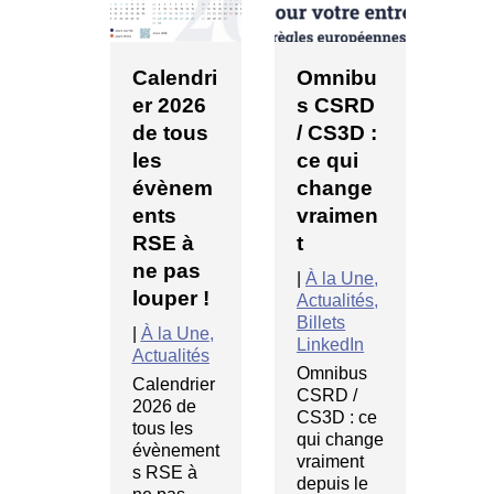
endri
Omnibu
Audit
CS
2026
s CSRD
énergéti
Pa
tous
/ CS3D :
que
Ind
ce qui
régleme
e,
ènem
change
ntaire
: l’
ts
vraimen
en
po
E à
t
entrepri
voi
 pas
se
pl
|
À la Une
,
per !
cla
Actualités
,
|
À la Une
,
Billets
Billets
la Une
,
|
À 
LinkedIn
LinkedIn
alités
Légi
Omnibus
s &
Depuis le
endrier
CSRD /
nor
10 juillet
6 de
CS3D : ce
RS
2025, les
 les
qui change
règles
nement
Part
vraiment
concernant
SE à
bill
depuis le
la