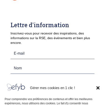
Lettre d'information
Inscrivez-vous pour recevoir des inspirations, des
informations sur la RSE, des événements et bien plus
encore.
Gérer mes cookies en 1 clic !
J’accepte qu'Efyb utilise mon adresse e-mail pour m’envoyer des e-
Pour comprendre vos préférences de contenus et offrir les meilleures
mails concernant les services, les histoires originales, la sensibilisation à
expériences, nous utilisons des cookies. Le fait d'y consentir nous
l'éco-responsabilité, les informations sur les événements et autres,